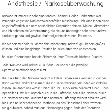
Anästhesie / Narkoseüberwachung
Narkose ist immer ein sehr emotionales Thema für jeden Tierbesitzer, weil
immer die Angst vor Narkosezwischenfällen mitschwingt. Ich kann ihnen diese
Angst hoffentlich in einem persönlichen Gespräch nehmen. Meine Mitarbeiter
und ich nehmen die Verantwortung, die sie uns übertragen sehr ernst und wir
sind sehr genau und gewissenhaft bei jedem einzelnen Patienten.
Ich bin seit mehr als 15 Jahren chirurgisch tätig und verfüge über ein großes
Wissen und eine langjährige Routine bei allen Arten von Anästhesien.
Bei allen Operationen hat die Sicherheit Ihres Tieres die höchste Priorität.
Jede Narkose wird individuell auf das Tier und auf die jeweilige
Operationsmethode abgestimmt.
Die Einleitung der Narkose beginnt mit dem Legen eines venösen Zuganges.
Dann werden Narkotika injiziert, die ihr Tier in wenigen Sekunden einschlafen
lassen. Im Anschluss wird intubiert, d.h. ihr Hund/Katze bekommt einen Tubus
(spezieller Luftzuleitungsschlauch) in die Luftröhre, damit die Narkose durch
ein Narkosegas mit Sauerstoff und normaler Luft angereichert erhalten wird.
Dies ist eine sehr schonende Methode, da das Tier schnell aber trotzdem
ruhig aufwacht, sobald man das Narkosegas gegen Ende der Operation